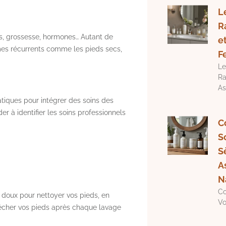
L
R
s, grossesse, hormones… Autant de
e
mes récurrents comme les pieds secs,
F
Le
Ra
As
ratiques pour intégrer des soins des
er à identifier les soins professionnels
C
S
S
A
N
Co
n doux pour nettoyer vos pieds, en
Vo
n sécher vos pieds après chaque lavage