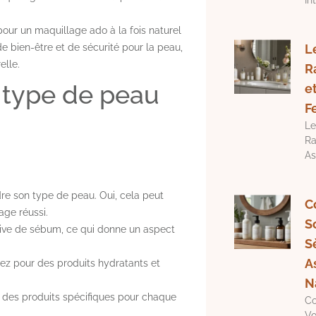
pour un maquillage ado à la fois naturel
e bien-être et de sécurité pour la peau,
L
elle.
R
 type de peau
e
F
Le
Ra
As
re son type de peau. Oui, cela peut
C
age réussi.
S
sive de sébum, ce qui donne un aspect
S
A
ez pour des produits hydratants et
N
 des produits spécifiques pour chaque
Co
Vo