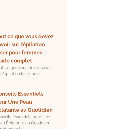
out ce que vous devez
voir sur l’épilation
aser pour femmes :
uide complet
ut ce que vous devez savoir
r l’épilation laser pour
onseils Essentiels
our Une Peau
clatante au Quotidien
nseils Essentiels pour Une
au Éclatante au Quotidien
troduction La