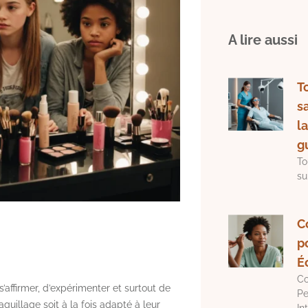
A lire aussi
T
sa
l
g
To
su
C
p
É
Co
affirmer, d’expérimenter et surtout de
Pe
uillage soit à la fois adapté à leur
In